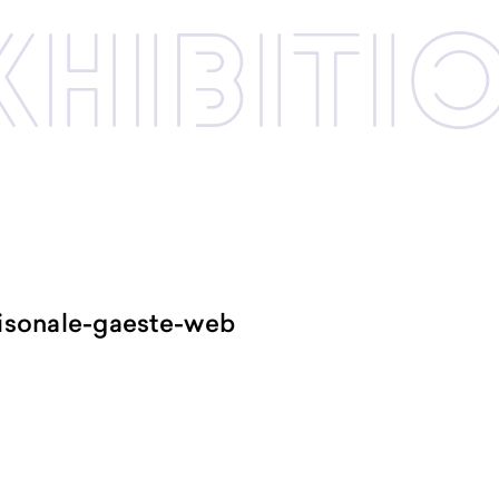
xhibi­­ti
aisonale-gaeste-web