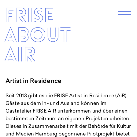
Skip
Frise
to
M
e
content
n
About
u
EXHIBITION 2026
Air
Programm 2026
Archive
Artist in Residence
ABOUT
Künstler*innenhaus Hamburg
Seit 2013 gibt es die FRISE Artist in Residence (AiR).
Gäste aus dem In- und Ausland können im
Abbildungszentrum
Gastatelier FRISE AiR unterkommen und über einen
Artist in Residence
bestimmten Zeitraum an eigenen Projekten arbeiten.
Frise e.G.
Dieses in Zusammenarbeit mit der Behörde für Kultur
und Medien Hamburg begonnene Pilotprojekt bietet