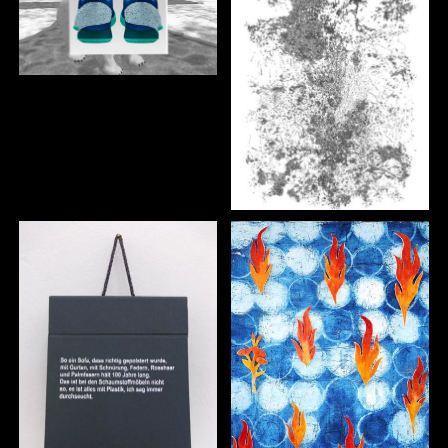
BENGER
EMINE ŞAHINAZ
AKALIN
CLAUDIA
HIROKO
BEHLING
KAMEDA