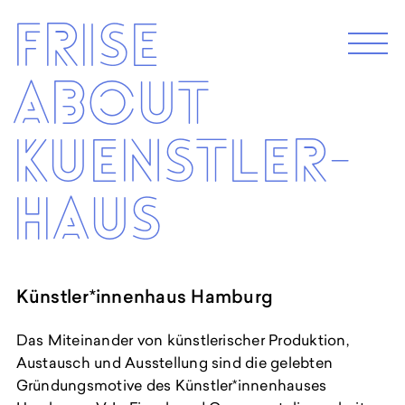
Skip
Frise
to
M
e
content
n
About
u
EXHIBITION 2026
KUENSTLER­­
Programm 2026
Archive
HAUS
ABOUT
Künstler*innenhaus Hamburg
Künstler*innenhaus Hamburg
Abbildungszentrum
Artist in Residence
Das Miteinander von künstlerischer Produktion,
Frise e.G.
Austausch und Ausstellung sind die gelebten
Gründungsmotive des Künstler*innenhauses