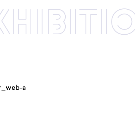
xhibi­­ti
r_web-a