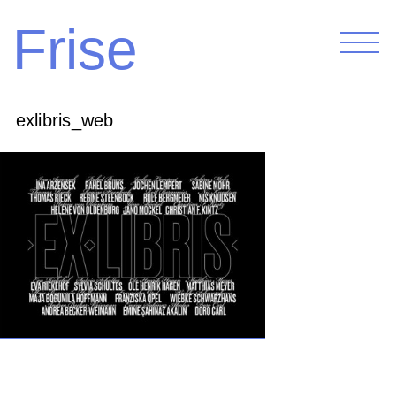
Skip
Frise
M
to
e
content
n
u
exlibris_web
EXHIBITION 2026
Programm 2026
Archive
ABOUT
Künstler*innenhaus Hamburg
Abbildungszentrum
Artist in Residence
Frise e.G.