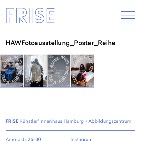
Skip
Frise
to
M
e
content
n
u
HAWFotoausstellung_Poster_Reihe
EXHIBITION 2026
Programm 2026
Archive
ABOUT
Künstler*innenhaus Hamburg
Abbildungszentrum
Artist in Residence
FRISE
Künstler*innenhaus Hamburg + Abbildungszentrum
Frise e.G.
Arnoldstr. 26–30
Instagram