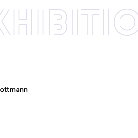
xhibi­­ti
ottmann