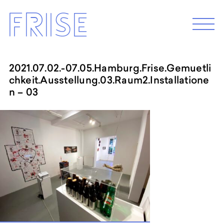
Skip
Frise
to
M
e
content
n
u
2021.07.02.-07.05.Hamburg.Frise.Gemuetli
chkeit.Ausstellung.03.Raum2.Installatione
EXHIBITION 2026
n – 03
Programm 2026
Archive
ABOUT
Künstler*innenhaus Hamburg
Abbildungszentrum
Artist in Residence
Frise e.G.