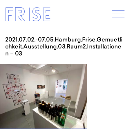
Skip
Frise
to
M
e
content
n
u
2021.07.02.-07.05.Hamburg.Frise.Gemuetli
chkeit.Ausstellung.03.Raum2.Installatione
EXHIBITION 2026
n – 03
Programm 2026
Archive
ABOUT
Künstler*innenhaus Hamburg
Abbildungszentrum
Artist in Residence
Frise e.G.