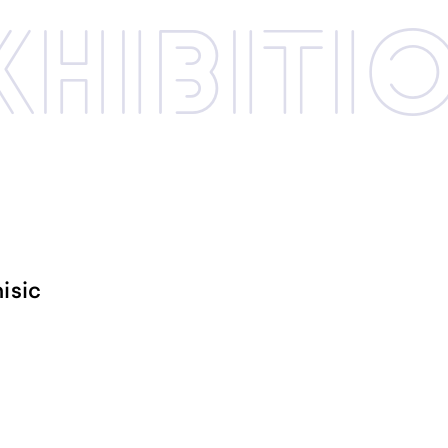
xhibi­­ti
isic