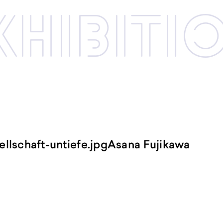
xhibi­­ti
ellschaft-untiefe.jpgAsana Fujikawa