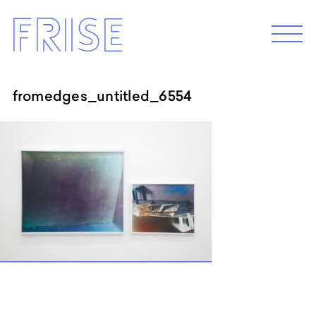
Skip
Frise
to
M
e
content
n
u
fromedges_untitled_6554
EXHIBITION 2026
Programm 2026
Archive
ABOUT
Künstler*innenhaus Hamburg
Abbildungszentrum
Artist in Residence
Frise e.G.