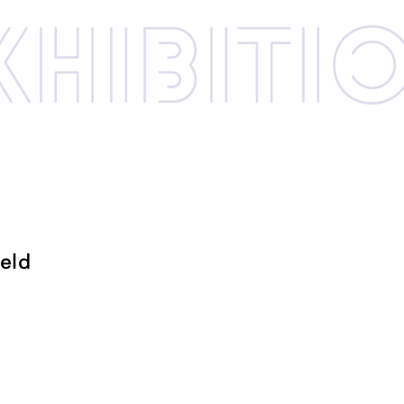
xhibi­­ti
eld