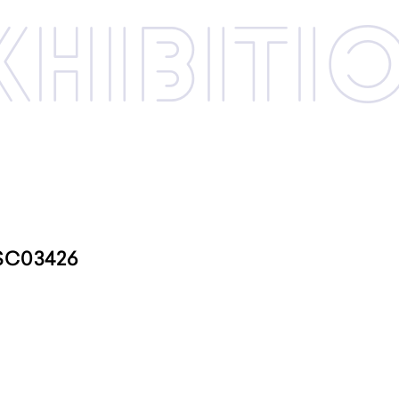
xhibi­­ti
SC03426