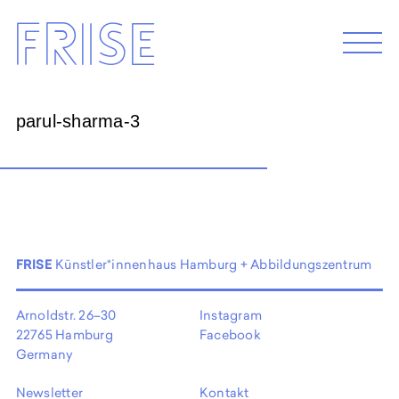
Skip
Frise
to
M
e
content
n
u
parul-sharma-3
EXHIBITION 2026
Programm 2026
Archive
ABOUT
FRISE
Künstler*innenhaus Hamburg + Abbildungszentrum
Künstler*innenhaus Hamburg
Abbildungszentrum
Arnoldstr. 26–30
Instagram
Artist in Residence
22765 Hamburg
Facebook
Frise e.G.
Germany
Newsletter
Kontakt