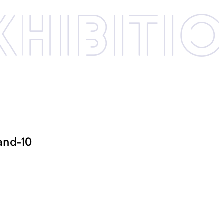
xhibi­­ti
and-10