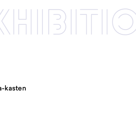
xhibi­­ti
-kasten