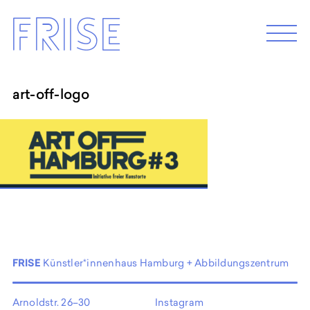
Skip
Frise
to
M
e
content
n
u
art-off-logo
EXHIBITION 2026
Programm 2026
Archive
ABOUT
Künstler*innenhaus Hamburg
Abbildungszentrum
Artist in Residence
FRISE
Künstler*innenhaus Hamburg + Abbildungszentrum
Frise e.G.
Arnoldstr. 26–30
Instagram