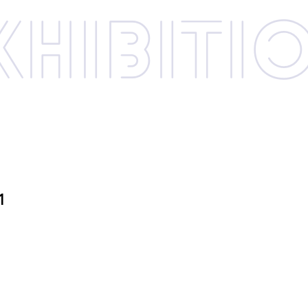
xhibi­­ti
1