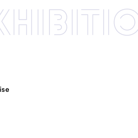
xhibi­­ti
ise