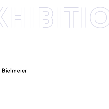
xhibi­­ti
 Bielmeier