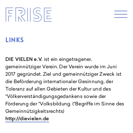
Skip
FRISE
to
M
e
content
n
u
Links
ABOUT
Künstler*innenhaus Hamburg
DIE VIELEN e.V.
ist ein eingetragener,
Abbildungszentrum
gemeinnütziger Verein. Der Verein wurde im Juni
Artist in Residence
2017 gegründet. Ziel und gemeinnütziger Zweck ist
Frise e.G.
die Beförderung internationaler Gesinnung, der
Toleranz auf allen Gebieten der Kultur und des
DE
*Völkerverständigungsgedankens sowie der
Förderung der *Volksbildung. (*Begriffe im Sinne des
Gemeinnützigkeitsrechts)
http://dievielen.de