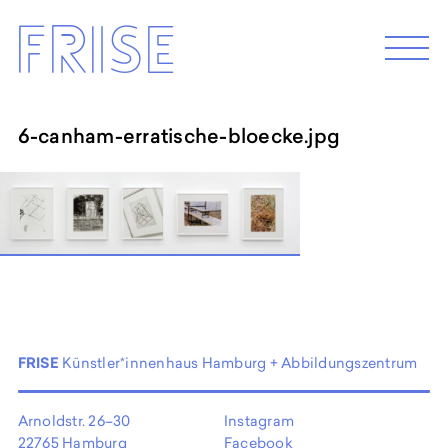
Skip
Frise
to
M
e
content
n
u
6-canham-erratische-bloecke.jpg
EXHIBITION 2026
Programm 2026
Archive
ABOUT
Künstler*innenhaus Hamburg
Abbildungszentrum
FRISE
Künstler*innenhaus Hamburg + Abbildungszentrum
Artist in Residence
Frise e.G.
Arnoldstr. 26–30
Instagram
22765 Hamburg
Facebook