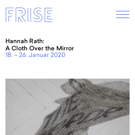
Skip
Frise
to
M
e
content
n
u
Hannah Rath:
A Cloth Over the Mirror
EXHIBITION 2026
18. – 26. Januar 2020
Programm 2026
Archive
ABOUT
Künstler*innenhaus Hamburg
Abbildungszentrum
Artist in Residence
Frise e.G.