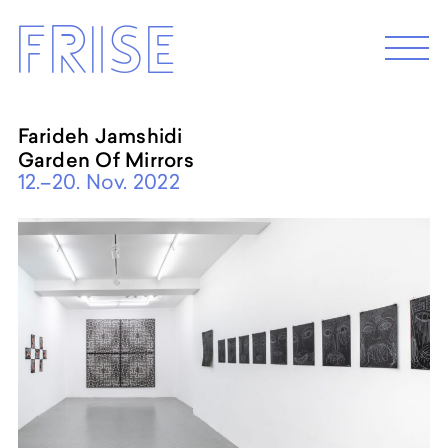
Skip
Frise
to
M
e
content
n
u
Farideh Jamshidi
Garden Of Mirrors
EXHIBITION 2026
12.–20. Nov. 2022
Programm 2026
Archive
ABOUT
Künstler*innenhaus Hamburg
Abbildungszentrum
Artist in Residence
Frise e.G.