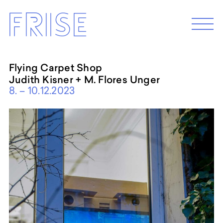
Skip
Frise
to
M
e
content
n
u
Flying Carpet Shop
Judith Kisner + M. Flores Unger
EXHIBITION 2026
8. – 10.12.2023
Programm 2026
Archive
ABOUT
Künstler*innenhaus Hamburg
Abbildungszentrum
Artist in Residence
Frise e.G.