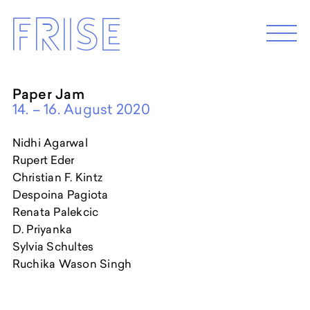
Skip
Frise
to
M
e
content
n
u
Paper Jam
14. – 16. August 2020
EXHIBITION 2026
Programm 2026
Nidhi Agarwal
Archive
Rupert Eder
Christian F. Kintz
Despoina Pagiota
ABOUT
Renata Palekcic
Künstler*innenhaus Hamburg
D. Priyanka
Abbildungszentrum
Sylvia Schultes
Artist in Residence
Ruchika Wason Singh
Frise e.G.