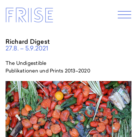
Skip
Frise
to
M
e
content
n
u
Richard Digest
27.8. – 5.9.2021
EXHIBITION 2026
Programm 2026
The Undigestible
Archive
Publikationen und Prints 2013–2020
ABOUT
Künstler*innenhaus Hamburg
Abbildungszentrum
Artist in Residence
Frise e.G.