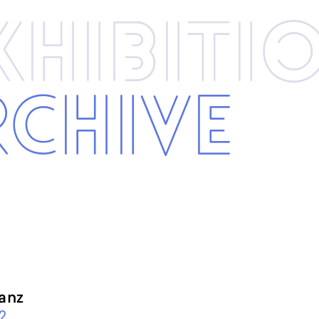
xhibi­­ti
rchive
anz
2