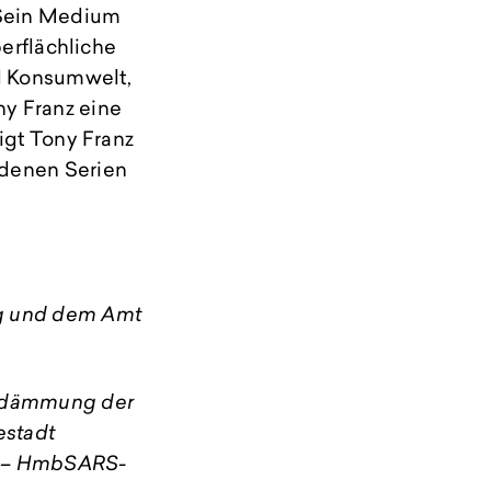
 Sein Medium
berflächliche
d Konsumwelt,
y Franz eine
igt Tony Franz
edenen Serien
rg und dem Amt
indämmung der
estadt
 – HmbSARS-