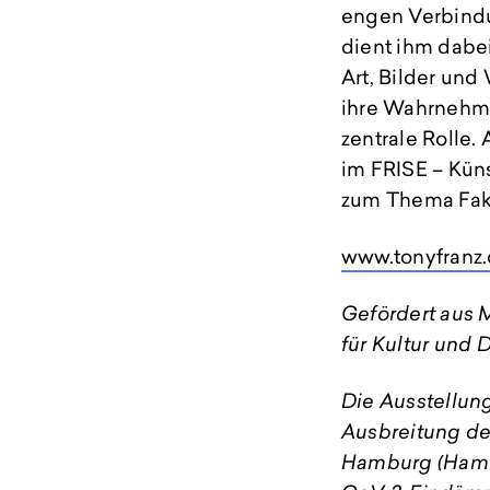
engen Verbindu
dient ihm dabei
Art, Bilder un
ihre Wahrnehmu
zentrale Rolle.
im FRISE – Kün
zum Thema Fa
www.tonyfranz
Gefördert aus 
für Kultur und
Die Ausstellun
Ausbreitung de
Hamburg (Ham