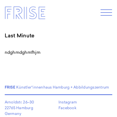
Skip
Frise
to
M
e
content
n
u
Last Minute
EXHIBITION 2026
Programm 2026
ndghmdghmfhjm
Archive
ABOUT
Künstler*innenhaus Hamburg
FRISE
Künstler*innenhaus Hamburg + Abbildungszentrum
Abbildungszentrum
Artist in Residence
Arnoldstr. 26–30
Instagram
Frise e.G.
22765 Hamburg
Facebook
Germany