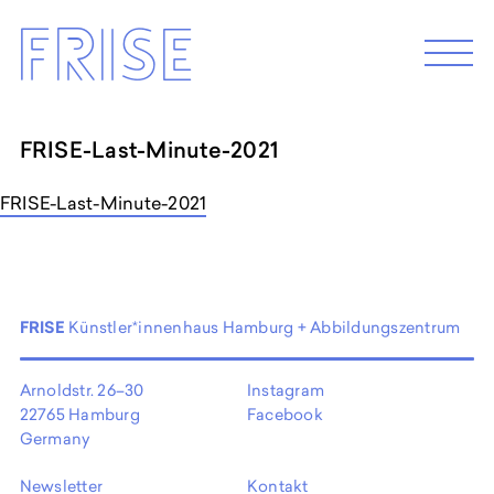
Skip
Frise
to
M
e
content
n
u
FRISE-Last-Minute-2021
EXHIBITION 2026
FRISE-Last-Minute-2021
Programm 2026
Archive
ABOUT
FRISE
Künstler*innenhaus Hamburg + Abbildungszentrum
Künstler*innenhaus Hamburg
Abbildungszentrum
Arnoldstr. 26–30
Instagram
Artist in Residence
22765 Hamburg
Facebook
Frise e.G.
Germany
Newsletter
Kontakt